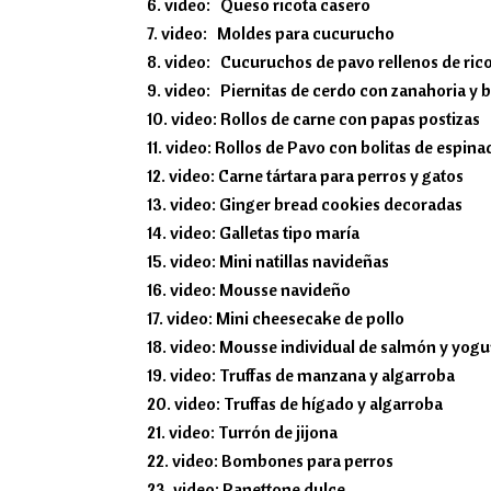
video: Queso ricota casero
video: Moldes para cucurucho
video: Cucuruchos de pavo rellenos de rico
video: Piernitas de cerdo con zanahoria y br
video: Rollos de carne con papas postizas
video: Rollos de Pavo con bolitas de espin
video: Carne tártara para perros y gatos
video: Ginger bread cookies decoradas
video: Galletas tipo maría
video: Mini natillas navideñas
video: Mousse navideño
video: Mini cheesecake de pollo
video: Mousse individual de salmón y yogu
video: Truffas de manzana y algarroba
video: Truffas de hígado y algarroba
video: Turrón de jijona
video: Bombones para perros
video: Panettone dulce