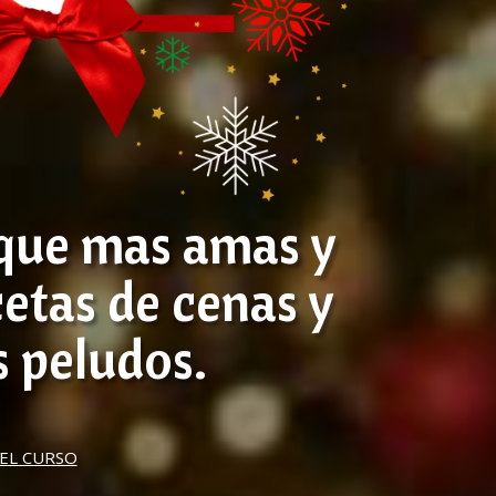
 que mas amas y
cetas de cenas y
s peludos.
DEL CURSO