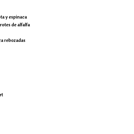
ta y espinaca
otes de alfalfa
aca rebozadas
rt